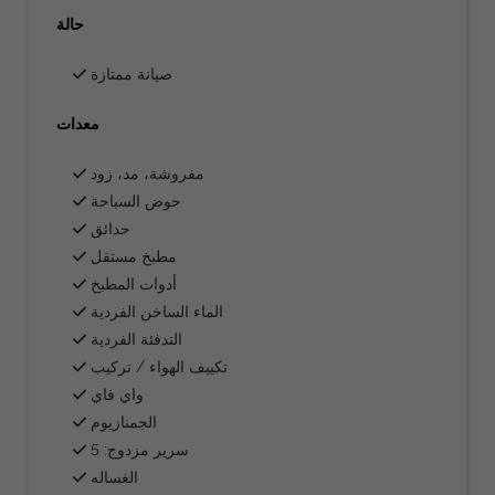
حالة
صيانة ممتازة
معدات
مفروشة، مد، زود
حوض السباحة
حدائق
مطبخ مستقل
أدوات المطبخ
الماء الساخن الفردية
التدفئة الفردية
تكييف الهواء / تركيب
واي فاي
الجمنازيوم
سرير مزدوج: 5
الغساله