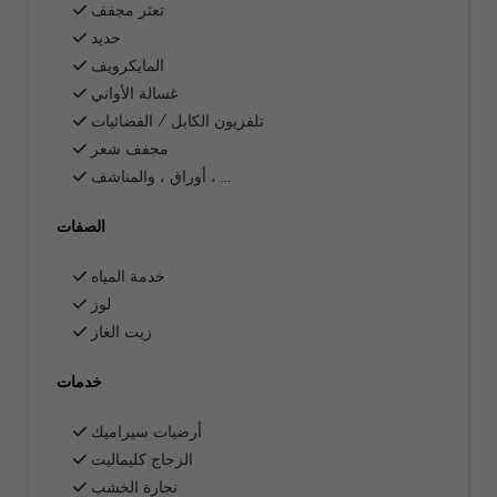
تعثر مجفف
حديد
المايكرويف
غسالة الأواني
تلفزيون الكابل / الفضائيات
مجفف شعر
أوراق ، والمناشف ، ...
الصفات
خدمة المياه
لوز
زيت الغاز
خدمات
أرضيات سيراميك
الزجاج كليماليت
نجارة الخشب