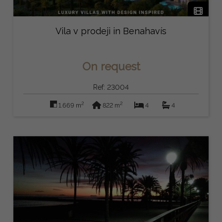
Vila v prodeji in Benahavís
On request
Ref: 23004
2
2
1.669 m
822 m
4
4