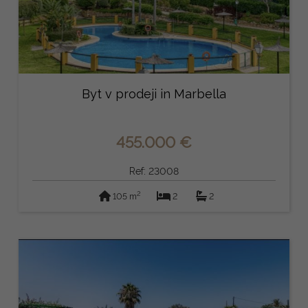
Byt v prodeji in Marbella
455.000 €
Ref: 23008
2
105 m
2
2