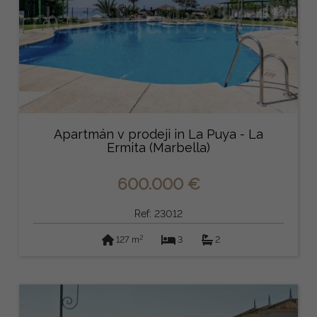
Apartmán v prodeji in La Puya - La
Ermita (Marbella)
600.000 €
Ref: 23012
2
127 m
3
2