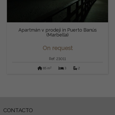
Apartmán v prodeji in Puerto Banús
(Marbella)
On request
Ref: 23011
2
85 m
3
2
CONTACTO