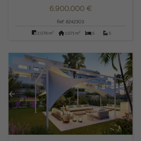
6.900.000 €
Ref: 8242303
2
2
2.078 m
1.071 m
5
5