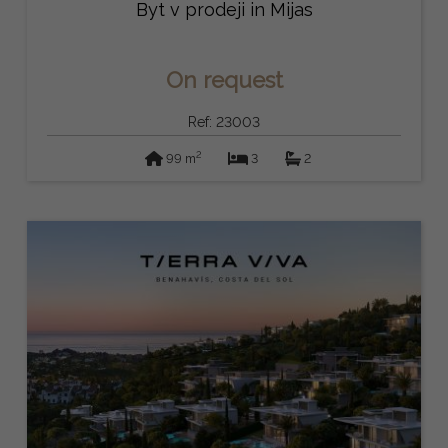
Byt v prodeji in Mijas
On request
Ref: 23003
2
99 m
3
2