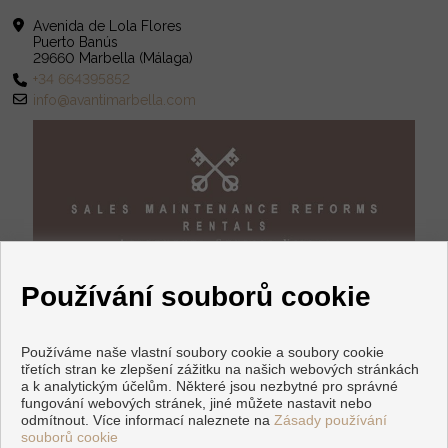
Avenida de Lola Flores
Puerto Banús
29660 Marbella (Málaga)
+34 664395852
info@avantimarbella.com
Používání souborů cookie
Používáme naše vlastní soubory cookie a soubory cookie
třetích stran ke zlepšení zážitku na našich webových stránkách
a k analytickým účelům. Některé jsou nezbytné pro správné
fungování webových stránek, jiné můžete nastavit nebo
Flats and houses for sale in Marbella
odmítnout. Více informací naleznete na
Zásady používání
souborů cookie