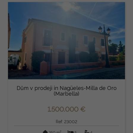
Dům v prodeji in Nagüeles-Milla de Oro
(Marbella)
1.500.000 €
Ref: 23002
2
350 m
5
4