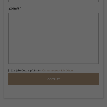
Zpráva *
že jste četli a přijímám
Ochrana osobních údajů
.