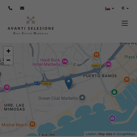
€
Toggle
+
−
Leaflet
| Map data ©
GoogleMaps