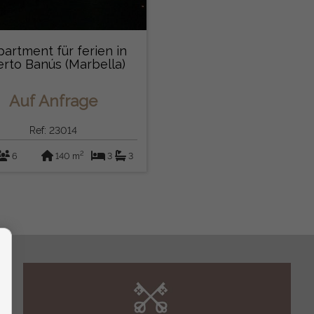
artment für ferien in
rto Banús (Marbella)
Auf Anfrage
Ref: 23014
2
6
140 m
3
3