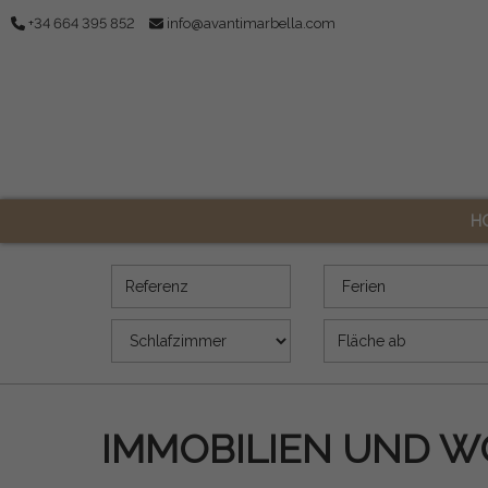
+34 664 395 852
info@avantimarbella.com
H
Referenz
Angebot
Schlafzimmer
Fläche (m2)
IMMOBILIEN UND W