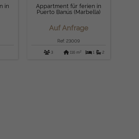
n in
Appartment für ferien in
Puerto Banús (Marbella)
Auf Anfrage
Ref: 23009
2
3
116 m
1
2