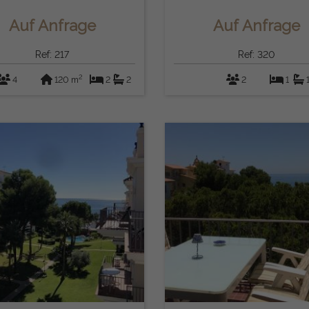
(Marbella)
Auf Anfrage
Auf Anfrage
Ref: 217
Ref: 320
2
4
120 m
2
2
2
1