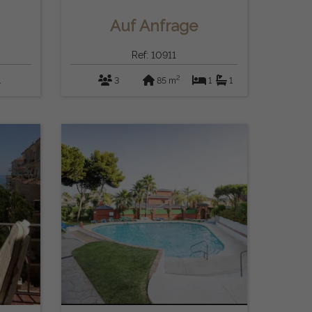
(Marbella)
Auf Anfrage
Ref: 10911
2
1
3
85 m
1
1