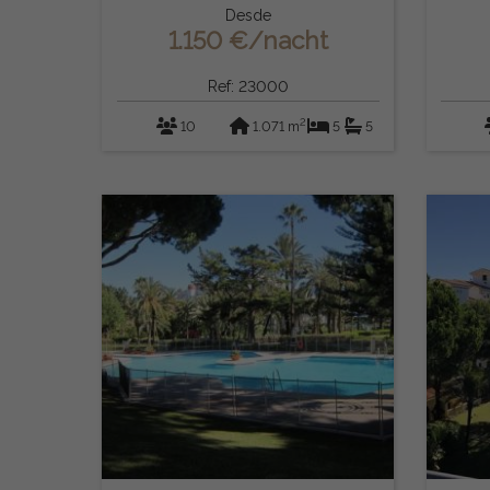
Desde
1.150 €/nacht
Ref: 23000
2
10
1.071 m
5
5