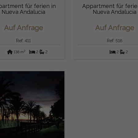
artment für ferien in
Appartment für ferie
Nueva Andalucía
Nueva Andalucía
(Marbella)
(Marbella)
Auf Anfrage
Auf Anfrage
Ref: 411
Ref: 516
2
138 m
2
2
2
2