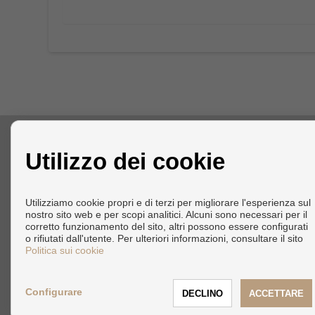
CONTATTARE
Utilizzo dei cookie
Avenida de Lola Flores
Puerto Banús
Utilizziamo cookie propri e di terzi per migliorare l'esperienza sul
29660 Marbella (Málaga)
nostro sito web e per scopi analitici. Alcuni sono necessari per il
+34 664395852
corretto funzionamento del sito, altri possono essere configurati
info@avantimarbella.com
o rifiutati dall'utente. Per ulteriori informazioni, consultare il sito
Politica sui cookie
Configurare
Copyright © 2026 Avanti Selezione Marbella. |
Info Legali
|
Prot