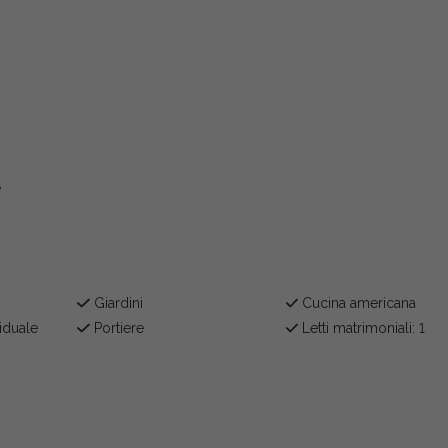
e
Giardini
Cucina americana
iduale
Portiere
Letti matrimoniali: 1