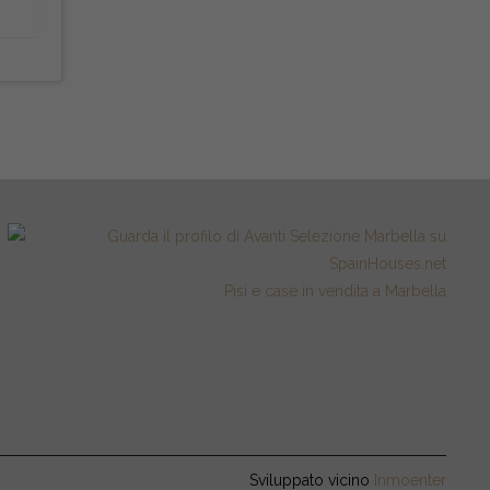
Pisi e case in vendita a Marbella
Sviluppato vicino
Inmoenter