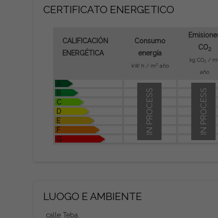
CERTIFICATO ENERGETICO
Emisione
CALIFICACIÓN
Consumo
CO
2
ENERGÉTICA
energía
kg CO
/ m
2
2
kW h / m
año
año
A
IN PROCESS
IN PROCESS
B
C
D
E
F
G
LUOGO E AMBIENTE
calle Teba.