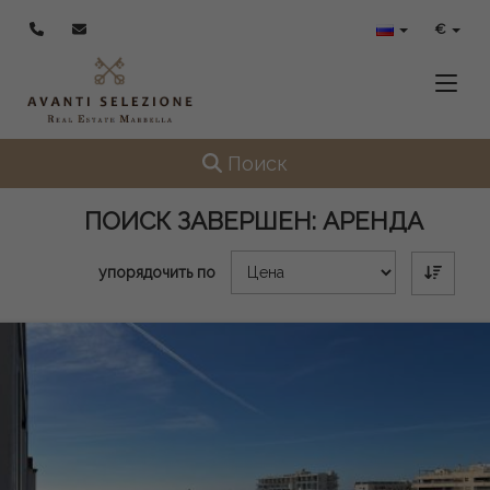
€
Toggle
Toggle navigation
Поиск
ПОИСК ЗАВЕРШЕН:
АРЕНДА
упорядочить по