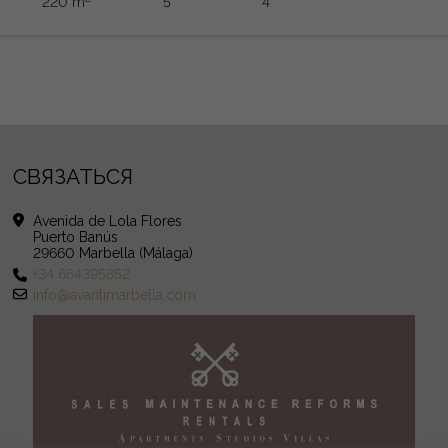
220 m
5
4
СВЯЗАТЬСЯ
Avenida de Lola Flores
Puerto Banús
29660 Marbella (Málaga)
+34 664395852
info@avantimarbella.com