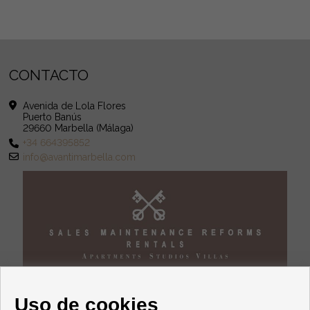
CONTACTO
Avenida de Lola Flores
Puerto Banús
29660 Marbella (Málaga)
+34 664395852
info@avantimarbella.com
Uso de cookies