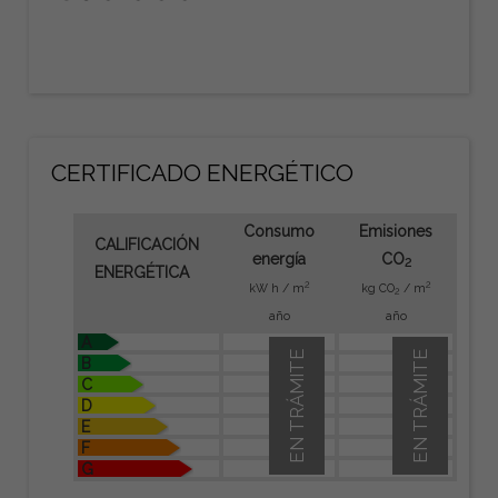
CERTIFICADO ENERGÉTICO
Consumo
Emisiones
CALIFICACIÓN
energía
CO
2
ENERGÉTICA
2
2
kW h / m
kg CO
/ m
2
año
año
A
EN TRÁMITE
EN TRÁMITE
B
C
D
E
F
G