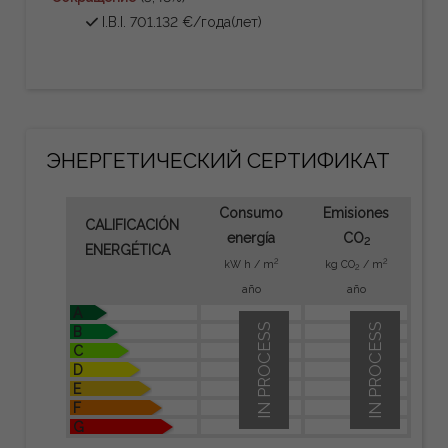
I.B.I. 701.132 €/года(лет)
ЭНЕРГЕТИЧЕСКИЙ СЕРТИФИКАТ
Consumo
Emisiones
CALIFICACIÓN
energía
CO
2
ENERGÉTICA
2
2
kW h / m
kg CO
/ m
2
año
año
A
IN PROCESS
IN PROCESS
B
C
D
E
F
G