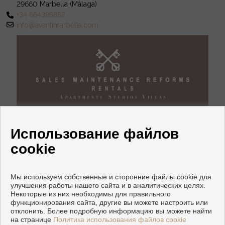
29660 Marbella (Málaga)
+34 664395852
info@avantimarbella.com
Использование файлов
cookie
Мы используем собственные и сторонние файлы cookie для
улучшения работы нашего сайта и в аналитических целях.
Квартиры и дома на продажу в Марбелья
Некоторые из них необходимы для правильного
функционирования сайта, другие вы можете настроить или
отклонить. Более подробную информацию вы можете найти
Copyright © 2026 Avanti Selezione Marbella. |
Официальное
на странице
Политика использования файлов cookie